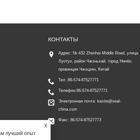
КОНТАКТЫ
Адрес: № 432 Zhenhai Middle Road, улица
Луотуо, район Чжэньхай, город Нинбо,
провинция Чжэцзян, Китай
Тел.:
86-574-87527771
Телефон:
86-574-87527771
Электронная почта:
kaxite@seal-
china.com
Факс: 86-574-87527773
X
ам лучший опыт