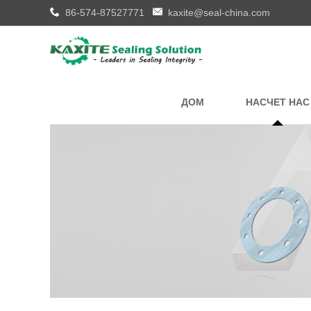
86-574-87527771
kaxite@seal-china.com
ДОМ
НАСЧЕТ НАС